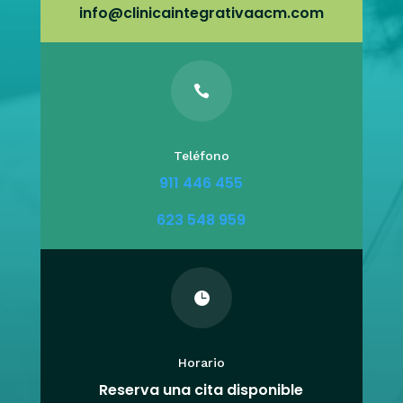
info@clinicaintegrativaacm.com

Teléfono
911 446 455
623 548 959

Horario
Reserva una cita disponible