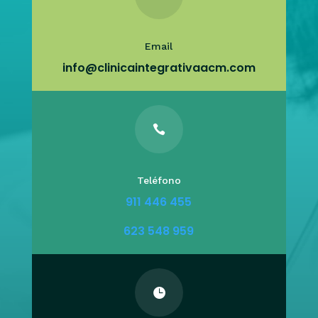
Email
info@clinicaintegrativaacm.com

Teléfono
911 446 455
623 548 959
