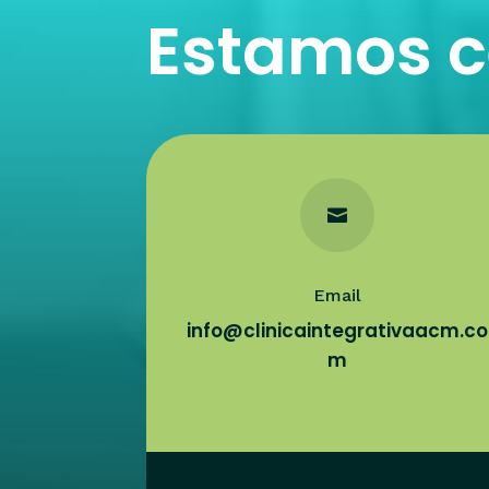
Estamos ce

Email
info@clinicaintegrativaacm.co
m