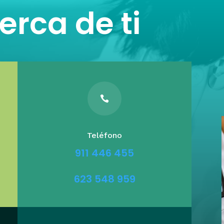
rca de ti

Teléfono
911 446 455
623 548 959