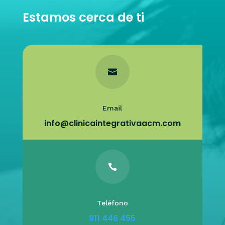
Estamos cerca de ti

Email
info@clinicaintegrativaacm.com

Teléfono
911 446 455